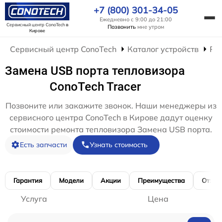
+7 (800) 301-34-05
Ежедневно с 9:00 до 21:00
Сервисный центр ConoTech
в
Позвонить
мне утром
Кирове
Сервисный центр ConoTech
Каталог устройств
Ре
Замена USB порта тепловизора
ConoTech Tracer
Позвоните или закажите звонок. Наши менеджеры из
сервисного центра ConoTech в Кирове дадут оценку
стоимости ремонта тепловизора Замена USB порта.
Есть запчасти
Узнать стоимость
Гарантия
Модели
Акции
Преимущества
Отзы
Услуга
Цена